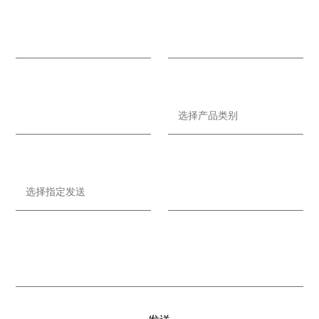
名字 *
邮箱 *
公司名称
产品类别
指定发送 *
联系方式
留言